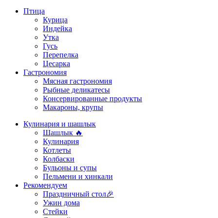
Птица
Курица
Индейка
Утка
Гусь
Перепелка
Цесарка
Гастрономия
Мясная гастрономия
Рыбные деликатесы
Консервированные продукты
Макароны, крупы
Кулинария и шашлык
Шашлык 🔥
Кулинария
Котлеты
Колбаски
Бульоны и супы
Пельмени и хинкали
Рекомендуем
Праздничный стол🎉
Ужин дома
Стейки