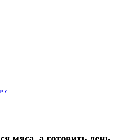
ргу
ся мяса, а готовить лень