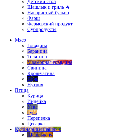
Детский стол
Шашлык и гриль 🔥
Наваристый бульон
Фарш
Фермерский продукт
Субпродукты
Мясо
Говядина
Баранина
Телятина
Мраморная говядина
Свинина
Крольчатина
Дичь
Нутрия
Птица
Курица
Индейка
Утка
Гусь
Перепелка
Цесарка
Кулинария и шашлык
Шашлык 🔥