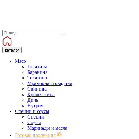
каталог
Мясо
Говядина
Баранина
Телятина
Мраморная говядина
Свинина
Крольчатина
Дичь
Нутрия
Специи и соусы
Специи
Соусы
Маринады и масла
Готовая продукция 🆕