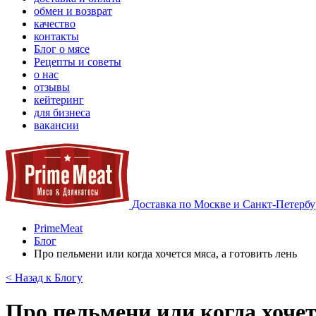
обмен и возврат
качество
контакты
Блог о мясе
Рецепты и советы
о нас
отзывы
кейтеринг
для бизнеса
вакансии
Доставка по Москве и Санкт-Петербу
PrimeMeat
Блог
Про пельмени или когда хочется мяса, а готовить лень
< Назад к Блогу
Про пельмени или когда хочет