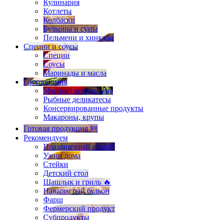
Кулинария
Котлеты
Колбаски
Бульоны и супы
Пельмени и хинкали
Специи и соусы
Специи
Соусы
Маринады и масла
Гастрономия
Мясная гастрономия
Рыбные деликатесы
Консервированные продукты
Макароны, крупы
Готовая продукция 🆕
Рекомендуем
Праздничный стол🎉
Ужин дома
Стейки
Детский стол
Шашлык и гриль 🔥
Наваристый бульон
Фарш
Фермерский продукт
Субпродукты