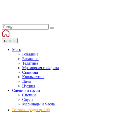
каталог
Мясо
Говядина
Баранина
Телятина
Мраморная говядина
Свинина
Крольчатина
Дичь
Нутрия
Специи и соусы
Специи
Соусы
Маринады и масла
Готовая продукция 🆕