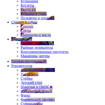
Кулинария
Котлеты
Колбаски
Бульоны и супы
Пельмени и хинкали
Специи и соусы
Специи
Соусы
Маринады и масла
Гастрономия
Мясная гастрономия
Рыбные деликатесы
Консервированные продукты
Макароны, крупы
Готовая продукция 🆕
Рекомендуем
Праздничный стол🎉
Ужин дома
Стейки
Детский стол
Шашлык и гриль 🔥
Наваристый бульон
Фарш
Фермерский продукт
Субпродукты