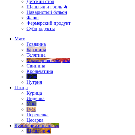
Детский стол
Шашлык и гриль 🔥
Наваристый бульон
Фарш
Фермерский продукт
Субпродукты
Мясо
Говядина
Баранина
Телятина
Мраморная говядина
Свинина
Крольчатина
Дичь
Нутрия
Птица
Курица
Индейка
Утка
Гусь
Перепелка
Цесарка
Кулинария и шашлык
Шашлык 🔥