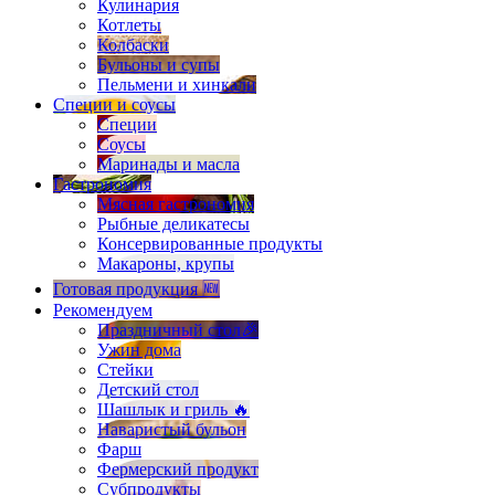
Кулинария
Котлеты
Колбаски
Бульоны и супы
Пельмени и хинкали
Специи и соусы
Специи
Соусы
Маринады и масла
Гастрономия
Мясная гастрономия
Рыбные деликатесы
Консервированные продукты
Макароны, крупы
Готовая продукция 🆕
Рекомендуем
Праздничный стол🎉
Ужин дома
Стейки
Детский стол
Шашлык и гриль 🔥
Наваристый бульон
Фарш
Фермерский продукт
Субпродукты