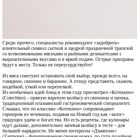
Среди прочего, специалисты рекомендуют «задобрить»
влиятельный символ сытной и щедрой праздничной трапезой
со всевозможными мясными и рыбными деликатесами с
выразительными вкусами и в яркой подаче. Острые приправы
будут к месту. Только не переусердствуйте!
Из мяса советуют остановить свой выбор, прежде всего, на
говядине, свинине и баранине. А птицу представить, скажем,
индейкой, уткой или перепелкой.
Из необычных идей блюд в этом году присмотрел «Котекино»
(Cotechino) – пряную вареную колбасу из свинины и шпика,
традиционный итальянский гастрономический специалитет.
Слышал, что по классике «Котекино» сопровождают
гарниром из чечевицы, подавая на Новый год как «залог»
грядущих удачи и богатства. Но есть рецепты, где кулинары
идут дальше, дополнительно запекая колбасу в тесте – для
большей нарядности. Не менее интересна «Дзампоне»
(Zampone) – фаршированная свиная ножка, по сути подобная