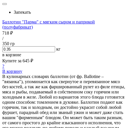
Запекать
Баллотин "Парма" с мягким сыром и паприкой
(полуфабрикат)
718 ₽
/
350 гр
кг
в корзине
Купите за
645 ₽
?
В корзину
В кулинарных словарях баллотин (от фр. Ballotine –
"вязанка"), упоминается как свернутое и перевязанное мясо
без костей, а так же как фаршированный рулет из филе птицы,
мяса и рыбы, подаваемый в собственном соку горячим или
холодным в желе. Любой из вариантов этого блюда готовится
одним способом: томлением в духовке. Баллотин подают как
горячим, так и холодным, он достойно украсит собой любой
фуршет, парадный обед или званый ужин и может даже стать
вашим "фирменным" блюдом. Он может быть таким разным,
от самого простого до крайне изысканного исполнения, что
его можно подавать по любому поводу и каждый раз иным,