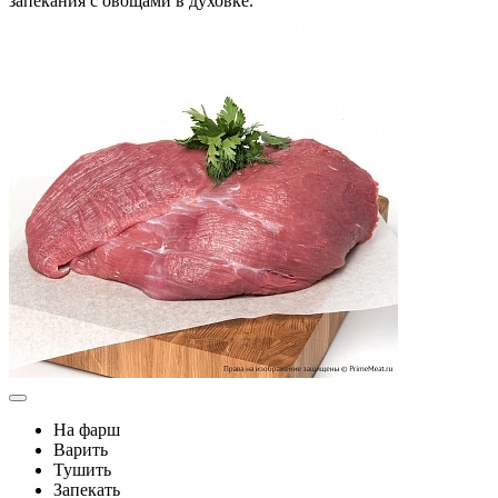
запекания с овощами в духовке.
На фарш
Варить
Тушить
Запекать