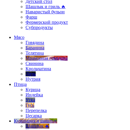
Детский стол
Шашлык и гриль 🔥
Наваристый бульон
Фарш
Фермерский продукт
Субпродукты
Мясо
Говядина
Баранина
Телятина
Мраморная говядина
Свинина
Крольчатина
Дичь
Нутрия
Птица
Курица
Индейка
Утка
Гусь
Перепелка
Цесарка
Кулинария и шашлык
Шашлык 🔥