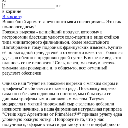
кг
кг
в корзине
В корзину
Волшебный аромат запеченного мяса со специями... Это так
по-новогоднему!
Говяжья вырезка - ценнейший продукт, которому в
гастрономии блестяще удаются соло-партии в виде стейков
типа миниатюрного филе-миньон, более масштабного
Шатобриана и тому подобных французских изысков. Купить
её по выгодной цене, да ещё и отменного качества – большая
удача, особенно в предновогодней суете. В вырезке ведь что
главное - ее не испортить! Соль, перец, максимум веточка
тимьяна или розмарина и, в общем-то, все: отменный
результат обеспечен.
Однако наш "Рулет из говяжьей вырезки с мягким сыром и
трюфелем" выбивается из такого ряда. Поскольку вырезка
сама по себе - мясо довольно постное, мы сбрызнули ее
дивным трюфельным и оливковым маслом. Тягучая
моцарелла и мягкий творожный сыр с зеленью добавили
нежности начинке, а наша фирменная натуральная приправа
"Стейк хаус Аргентина от PrimeMeat™" придала рулету едва
уловимую южную нотку... Попробуйте то, что у нас
получилось, оформив заказ и доставку этого полуфабриката