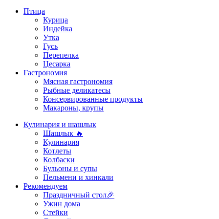
Птица
Курица
Индейка
Утка
Гусь
Перепелка
Цесарка
Гастрономия
Мясная гастрономия
Рыбные деликатесы
Консервированные продукты
Макароны, крупы
Кулинария и шашлык
Шашлык 🔥
Кулинария
Котлеты
Колбаски
Бульоны и супы
Пельмени и хинкали
Рекомендуем
Праздничный стол🎉
Ужин дома
Стейки