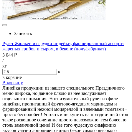
Запекать
Рулет Жюльен из грудки индейки, фаршированный ассорти
жареных грибов и сыром, в беконе (полуфабрикат)
3 044 ₽
/
кг
кг
в корзине
В корзину
Линейка продукции из нашего специального Праздничного
меню широка, но данное блюдо из нее заслуживает
отдельного внимания. Этот изумительный рулет из филе
индейки, пропитанный фруктово-ягодным маринадом и
фаршированный нежной моцареллой и вялеными томатами -
просто бесподобен! Устоять и не купить на праздничный стол
такое роскошное сочетание просто невозможно, тем более по
столь заманчивой цене! И без того чудесную симфонию
вкусов удачно дополняет свиной бекон самого высокого