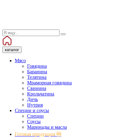
каталог
Мясо
Говядина
Баранина
Телятина
Мраморная говядина
Свинина
Крольчатина
Дичь
Нутрия
Специи и соусы
Специи
Соусы
Маринады и масла
Готовая продукция 🆕