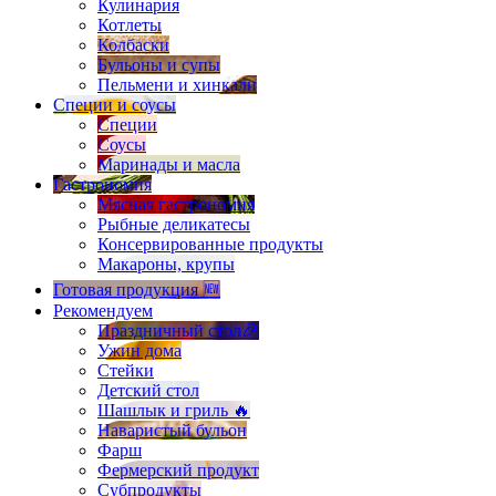
Кулинария
Котлеты
Колбаски
Бульоны и супы
Пельмени и хинкали
Специи и соусы
Специи
Соусы
Маринады и масла
Гастрономия
Мясная гастрономия
Рыбные деликатесы
Консервированные продукты
Макароны, крупы
Готовая продукция 🆕
Рекомендуем
Праздничный стол🎉
Ужин дома
Стейки
Детский стол
Шашлык и гриль 🔥
Наваристый бульон
Фарш
Фермерский продукт
Субпродукты