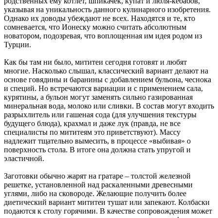
родственных ему котлет, шпикачек, купат и люля-кебабов,
указывая на уникальность данного кулинарного изобретения.
Однако их доводы убеждают не всех. Находятся и те, кто
сомневается, что Ионеску можно считать абсолютным
новатором, подозревая, что воплощенная им идея родом из
Турции.
Как бы там ни было, мититеи сегодня готовят и любят
многие. Насколько слышал, классический вариант делают на
основе говядины и баранины с добавлением бульона, чеснока
и специй. Но встречаются вариации и с применением сала,
курятины, а бульон могут заменять сильно газированная
минеральная вода, молоко или сливки. В состав могут входить
разрыхлитель или гашеная сода (для улучшения текстуры
будущего блюда), крахмал и даже лук (правда, не все
специалисты по мититеям это приветствуют). Массу
надлежит тщательно вымесить, в процессе «выбивая» о
поверхность стола. В итоге она должна стать упругой и
эластичной.
Заготовки обычно жарят на гратаре – толстой железной
решетке, установленной над раскаленными древесными
углями, либо на сковороде. Желающие получить более
диетический вариант мититеи тушат или запекают. Колбаски
подаются к столу горячими. В качестве сопровождения может