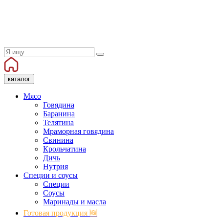
каталог
Мясо
Говядина
Баранина
Телятина
Мраморная говядина
Свинина
Крольчатина
Дичь
Нутрия
Специи и соусы
Специи
Соусы
Маринады и масла
Готовая продукция 🆕