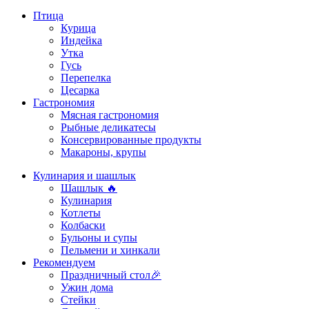
Птица
Курица
Индейка
Утка
Гусь
Перепелка
Цесарка
Гастрономия
Мясная гастрономия
Рыбные деликатесы
Консервированные продукты
Макароны, крупы
Кулинария и шашлык
Шашлык 🔥
Кулинария
Котлеты
Колбаски
Бульоны и супы
Пельмени и хинкали
Рекомендуем
Праздничный стол🎉
Ужин дома
Стейки