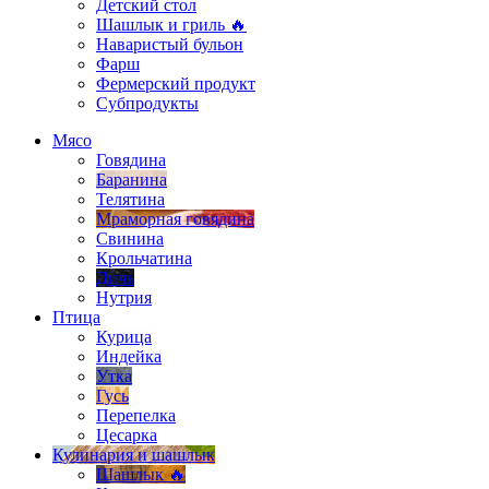
Детский стол
Шашлык и гриль 🔥
Наваристый бульон
Фарш
Фермерский продукт
Субпродукты
Мясо
Говядина
Баранина
Телятина
Мраморная говядина
Свинина
Крольчатина
Дичь
Нутрия
Птица
Курица
Индейка
Утка
Гусь
Перепелка
Цесарка
Кулинария и шашлык
Шашлык 🔥