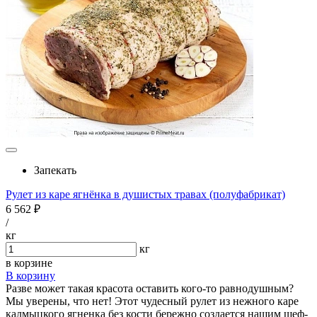
Запекать
Рулет из каре ягнёнка в душистых травах (полуфабрикат)
6 562 ₽
/
кг
кг
в корзине
В корзину
Разве может такая красота оставить кого-то равнодушным?
Мы уверены, что нет! Этот чудесный рулет из нежного каре
калмыцкого ягненка без кости бережно создается нашим шеф-