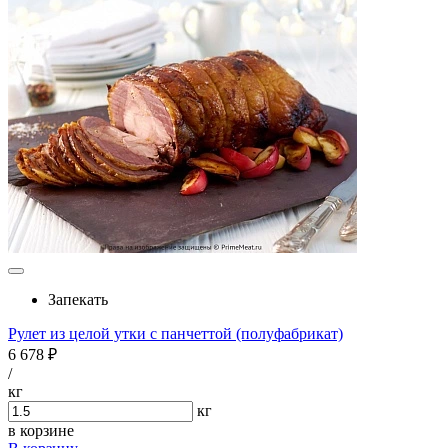
Запекать
Рулет из целой утки с панчеттой (полуфабрикат)
6 678 ₽
/
кг
кг
в корзине