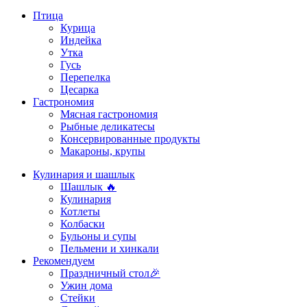
Птица
Курица
Индейка
Утка
Гусь
Перепелка
Цесарка
Гастрономия
Мясная гастрономия
Рыбные деликатесы
Консервированные продукты
Макароны, крупы
Кулинария и шашлык
Шашлык 🔥
Кулинария
Котлеты
Колбаски
Бульоны и супы
Пельмени и хинкали
Рекомендуем
Праздничный стол🎉
Ужин дома
Стейки