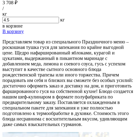
3 708 ₽
/
кг
кг
в корзине
В корзину
Представляем товар из специального Праздничного меню –
роскошная тушка гуся для запекания по крайне выгодной
цене. Щедро нафаршированный яблоками, курагой и
цукатами, выдержанный в пикантном маринаде с
добавлением меда, лимона и соевого соуса, гусь с успехом
выступит в качестве сытного основного блюда
рождественской трапезы или иного торжества. Причем
порадовать им себя и близких вы сможете без особых усилий:
достаточно оформить заказ и доставку на дом, и приготовить
фаршированного гуся на собственной кухне! Блюдо создается
нашим шеф-кулинаром в формате полуфабриката по
предварительному заказу. Поставляется охлажденным в
специальном пакете для запекания и уже полностью
подготовлено к термообработке в духовке. Стоимость этого
блюда несравнима с восхитительным вкусом, удивляющим
даже самых взыскательных гурманов.