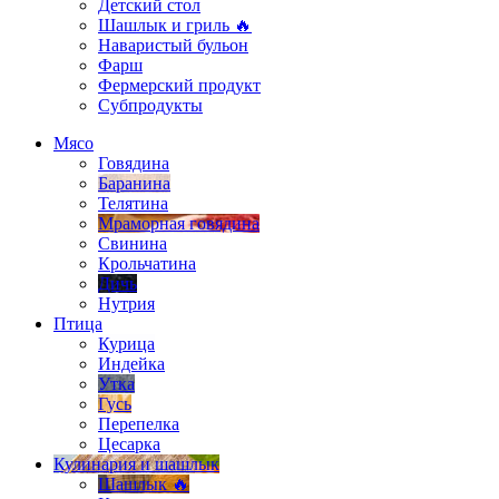
Детский стол
Шашлык и гриль 🔥
Наваристый бульон
Фарш
Фермерский продукт
Субпродукты
Мясо
Говядина
Баранина
Телятина
Мраморная говядина
Свинина
Крольчатина
Дичь
Нутрия
Птица
Курица
Индейка
Утка
Гусь
Перепелка
Цесарка
Кулинария и шашлык
Шашлык 🔥