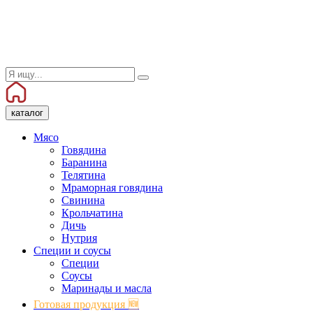
каталог
Мясо
Говядина
Баранина
Телятина
Мраморная говядина
Свинина
Крольчатина
Дичь
Нутрия
Специи и соусы
Специи
Соусы
Маринады и масла
Готовая продукция 🆕