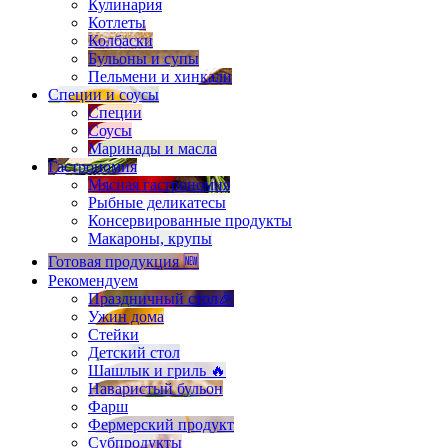
Кулинария
Котлеты
Колбаски
Бульоны и супы
Пельмени и хинкали
Специи и соусы
Специи
Соусы
Маринады и масла
Гастрономия
Мясная гастрономия
Рыбные деликатесы
Консервированные продукты
Макароны, крупы
Готовая продукция 🆕
Рекомендуем
Праздничный стол🎉
Ужин дома
Стейки
Детский стол
Шашлык и гриль 🔥
Наваристый бульон
Фарш
Фермерский продукт
Субпродукты