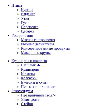
Птица
Курица
Индейка
Утка
Гусь
Перепелка
Цесарка
Гастрономия
Мясная гастрономия
Рыбные деликатесы
Консервированные продукты
Макароны, крупы
Кулинария и шашлык
Шашлык 🔥
Кулинария
Котлеты
Колбаски
Бульоны и супы
Пельмени и хинкали
Рекомендуем
Праздничный стол🎉
Ужин дома
Стейки