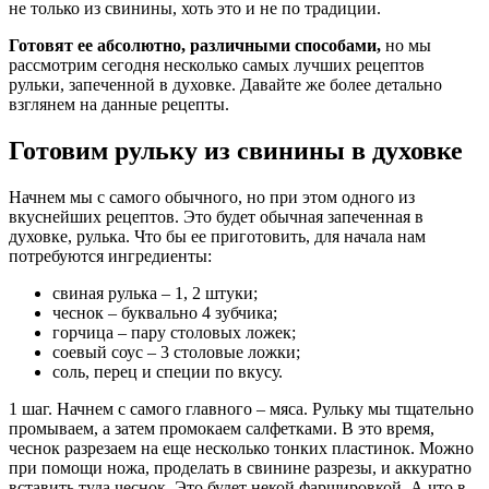
не только из свинины, хоть это и не по традиции.
Готовят ее абсолютно, различными способами,
но мы
рассмотрим сегодня несколько самых лучших рецептов
рульки, запеченной в духовке. Давайте же более детально
взглянем на данные рецепты.
Готовим рульку из свинины в духовке
Начнем мы с самого обычного, но при этом одного из
вкуснейших рецептов. Это будет обычная запеченная в
духовке, рулька. Что бы ее приготовить, для начала нам
потребуются ингредиенты:
свиная рулька – 1, 2 штуки;
чеснок – буквально 4 зубчика;
горчица – пару столовых ложек;
соевый соус – 3 столовые ложки;
соль, перец и специи по вкусу.
1 шаг. Начнем с самого главного – мяса. Рульку мы тщательно
промываем, а затем промокаем салфетками. В это время,
чеснок разрезаем на еще несколько тонких пластинок. Можно
при помощи ножа, проделать в свинине разрезы, и аккуратно
вставить туда чеснок. Это будет некой фаршировкой. А что в