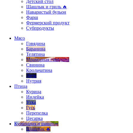
Детский стол
Шашлык и гриль 🔥
Наваристый бульон
Фарш
Фермерский продукт
Субпродукты
Мясо
Говядина
Баранина
Телятина
Мраморная говядина
Свинина
Крольчатина
Дичь
Нутрия
Птица
Курица
Индейка
Утка
Гусь
Перепелка
Цесарка
Кулинария и шашлык
Шашлык 🔥