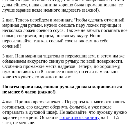
дальнейшем, наша свинина хорошо была промаринована, ее
лучше заранее везде немного надрезать (важно!).
2 шаг. Теперь перейдем к маринаду. Чтобы сделать отменный
маринад для рульки, нужно смешать пару ложек горчицы и
несколько ложек соевого соуса. Так же не забыть посыпать все
солью, специями, перцем, по своему вкусу. Но не
пересаливайте, так как соевый соус и так сам по себе
соленый!
3 шаг. Наш маринад тщательно перемешиваем, и затем им же
обмазываем аккуратно свиную рульку, по всей поверхности.
Особенно промажьте места надрезов. Теперь, по-хорошему,
нужно оставить на 8 часов ее в покое, но если вам сильно
хочется кушать, то можно и на час.
По всем правилам, свиная рулька должна мариноваться
не менее 6 часов (важно!).
4 шаг. Пришло время запекать. Перед тем как мясо отправить
готовиться, его следует обернуть фольгой, а уже после
отправлять в духовой шкаф. Не забывайте, что духовку нужно
заранее разогреть! Оставить
готовиться свинину
на 1 – 1,5
часа, не меньше.