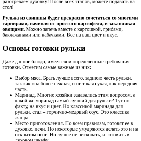
разогреваем духовку! После всех этапов, можете подавать на
стол!
Рулька из свинины будет прекрасно сочетаться со многими
гарнирами, начиная от простого картофеля, и заканчивая
овощами.
Можно запечь вместе с картошкой, грибами,
баклажанами или кабачками. Все на ваш цвет и вкус.
Основы готовки рульки
Даже данное блюдо, имеет свои определенные требования
готовки. Отметим самые важные из них:
Выбор мяса. Брать лучше всего, заднюю часть рульки,
так как она более нежная, и не такая сухая, как передняя
часть.
Маринад. Многие хозяйки задавались этим вопросом, а
какой же маринад самый лучший для рульки? Тут по
факту, на вкус и цвет. Но классикой маринада для
рульки, стал – горчично-медовый соус. Это классика
жанра.
Место приготовления. По всем правилам, готовят ее в
духовке, печи. Но некоторые умудряются делать это и на
открытом огне. Но лучше не рисковать, и готовить в
духовом шкафу.