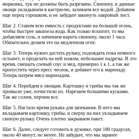
морковка, лук не должны быть разрезаны. Свинину, и данные
овощи укладываем в кастрюлю, заливаем все водой. Добавим
еще перец горошком, и не забудьте закинуть лавровый лист.
Шаг 2. Ставим всю емкость с продуктами на большой огонь,
чтобы быстрее закипела вода. Как только вскипит, то мы
добавляем соль, и начинаем варить свинину, около 1 часа.
Обязательно делаем это на медленном огне.
Шаг 3. Теперь нужно достать рульку, подождать пока немного
остынет, и проделать на ней ножом, небольшие надрезы. В это
время, смешать соевый соус и мед, примерно 1 к 1, а так же
пропустить через пресс чеснок, и добавит его к маринаду.
Теперь натрем мясо маринадом.
Шаг 4. Перейдем к овощам. Картошку и грибы мы так же
промыли уже, почистили их. Нарезаем большими кусками.
Так же солим, перчим все.
Шаг 5. Настало время рукава для запекания. В него мы
вкладываем картошку, грибы, и сверху на них укладываем
свиную рульку. Очень плотно закрываем пакет.
Шаг 6. Далее, следует готовить в духовке, при 180 градусах,
около 40 минут, не менее. Не забудьте, что мы заранее