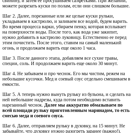
свинину, и затем ее просушиваем салфетками. При желании,
можете разрезать куски по полам, если они слишком большие.
Шаг 2. Далее, порезанные или же целые куски рульки,
укладываем в кастрюлю, и заливаем все водой, будем варить.
Во время процесса варки, убираем пенку, которая всплывает
на поверхности воды. После того, как вода уже закипит,
нужно добавить в кастрюлю луковицу. Естественно ее перед
этим почистить. После этого, ставим на самый маленький
огонь, и продолжаем варить еще около 1 часа.
Шаг 3. После данного этапа, добавляем все сухие травы,
специи, соль. И продолжаем варить еще около 30 минут.
Шаг 4. Не забываем и про чеснок. Его мы чистим, режем на
небольшие кусочки. Мед и соевый соус отдельно смешиваем в
емкости.
Шаг 5. А теперь нужно вынуть рульку из бульона, и сделать на
ней небольшие надрезы, куда потом необходимо вставить
нарезанный чеснок.
Далее мы аккуратно обмазываем по
всей площади рульку приготовленным маринадом, то есть
смесью меда и соевого соуса.
Шаг 6. Далее, отправляем рульку в духовку, на 15 минут. Не
забывайте, что духовку нужно разогреть заранее (важно!).