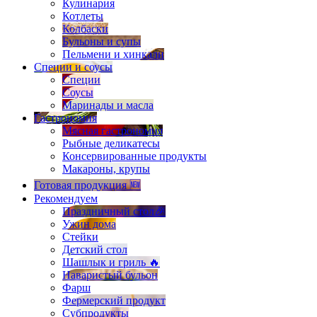
Кулинария
Котлеты
Колбаски
Бульоны и супы
Пельмени и хинкали
Специи и соусы
Специи
Соусы
Маринады и масла
Гастрономия
Мясная гастрономия
Рыбные деликатесы
Консервированные продукты
Макароны, крупы
Готовая продукция 🆕
Рекомендуем
Праздничный стол🎉
Ужин дома
Стейки
Детский стол
Шашлык и гриль 🔥
Наваристый бульон
Фарш
Фермерский продукт
Субпродукты