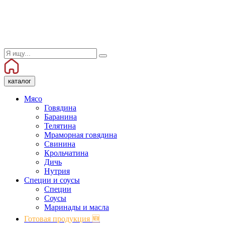
каталог
Мясо
Говядина
Баранина
Телятина
Мраморная говядина
Свинина
Крольчатина
Дичь
Нутрия
Специи и соусы
Специи
Соусы
Маринады и масла
Готовая продукция 🆕