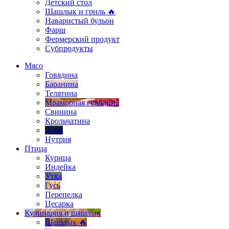
Детский стол
Шашлык и гриль 🔥
Наваристый бульон
Фарш
Фермерский продукт
Субпродукты
Мясо
Говядина
Баранина
Телятина
Мраморная говядина
Свинина
Крольчатина
Дичь
Нутрия
Птица
Курица
Индейка
Утка
Гусь
Перепелка
Цесарка
Кулинария и шашлык
Шашлык 🔥