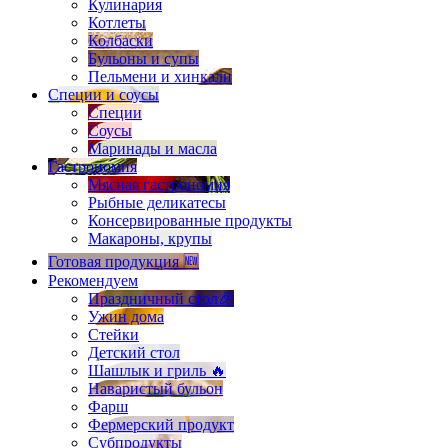
Кулинария
Котлеты
Колбаски
Бульоны и супы
Пельмени и хинкали
Специи и соусы
Специи
Соусы
Маринады и масла
Гастрономия
Мясная гастрономия
Рыбные деликатесы
Консервированные продукты
Макароны, крупы
Готовая продукция 🆕
Рекомендуем
Праздничный стол🎉
Ужин дома
Стейки
Детский стол
Шашлык и гриль 🔥
Наваристый бульон
Фарш
Фермерский продукт
Субпродукты