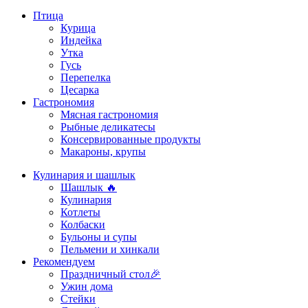
Птица
Курица
Индейка
Утка
Гусь
Перепелка
Цесарка
Гастрономия
Мясная гастрономия
Рыбные деликатесы
Консервированные продукты
Макароны, крупы
Кулинария и шашлык
Шашлык 🔥
Кулинария
Котлеты
Колбаски
Бульоны и супы
Пельмени и хинкали
Рекомендуем
Праздничный стол🎉
Ужин дома
Стейки