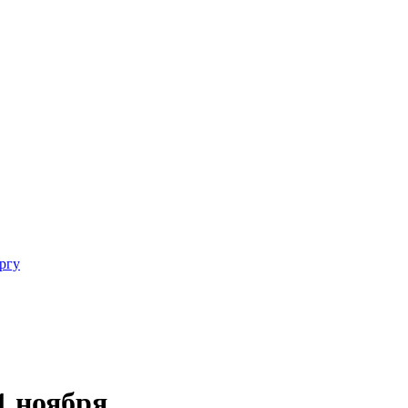
ргу
1 ноября