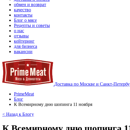
обмен и возврат
качество
контакты
Блог о мясе
Рецепты и советы
о нас
отзывы
кейтеринг
для бизнеса
вакансии
Доставка по Москве и Санкт-Петербу
PrimeMeat
Блог
К Всемирному дню шопинга 11 ноября
< Назад к Блогу
К Всемирному дню шопинга 1