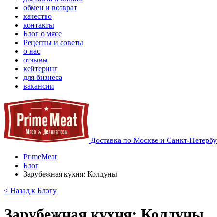
обмен и возврат
качество
контакты
Блог о мясе
Рецепты и советы
о нас
отзывы
кейтеринг
для бизнеса
вакансии
Доставка по Москве и Санкт-Петербу
PrimeMeat
Блог
Зарубежная кухня: Колдуны
< Назад к Блогу
Зарубежная кухня: Колдуны