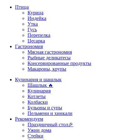
Птица
Курица
Индейка
Утка
Гусь
Перепелка
Цесарка
Гастрономия
Мясная гастрономия
Рыбные деликатесы
Консервированные продукты
Макароны, крупы
Кулинария и шашлык
Шашлык 🔥
Кулинария
Котлеты
Колбаски
Бульоны и супы
Пельмени и хинкали
Рекомендуем
Праздничный стол🎉
Ужин дома
Стейки