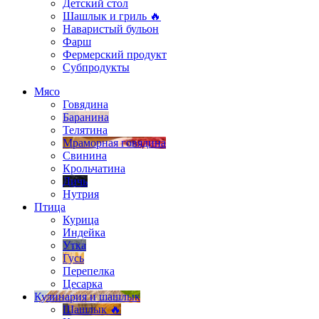
Детский стол
Шашлык и гриль 🔥
Наваристый бульон
Фарш
Фермерский продукт
Субпродукты
Мясо
Говядина
Баранина
Телятина
Мраморная говядина
Свинина
Крольчатина
Дичь
Нутрия
Птица
Курица
Индейка
Утка
Гусь
Перепелка
Цесарка
Кулинария и шашлык
Шашлык 🔥