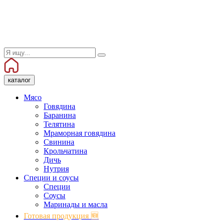
каталог
Мясо
Говядина
Баранина
Телятина
Мраморная говядина
Свинина
Крольчатина
Дичь
Нутрия
Специи и соусы
Специи
Соусы
Маринады и масла
Готовая продукция 🆕