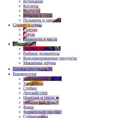
Кулинария
Котлеты
Колбаски
Бульоны и супы
Пельмени и хинкали
Специи и соусы
Специи
Соусы
Маринады и масла
Гастрономия
Мясная гастрономия
Рыбные деликатесы
Консервированные продукты
Макароны, крупы
Готовая продукция 🆕
Рекомендуем
Праздничный стол🎉
Ужин дома
Стейки
Детский стол
Шашлык и гриль 🔥
Наваристый бульон
Фарш
Фермерский продукт
Субпродукты