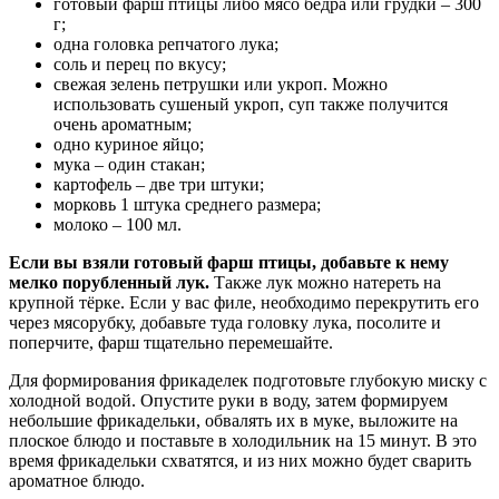
готовый фарш птицы либо мясо бедра или грудки – 300
г;
одна головка репчатого лука;
соль и перец по вкусу;
свежая зелень петрушки или укроп. Можно
использовать сушеный укроп, суп также получится
очень ароматным;
одно куриное яйцо;
мука – один стакан;
картофель – две три штуки;
морковь 1 штука среднего размера;
молоко – 100 мл.
Если вы взяли готовый фарш птицы, добавьте к нему
мелко порубленный лук.
Также лук можно натереть на
крупной тёрке. Если у вас филе, необходимо перекрутить его
через мясорубку, добавьте туда головку лука, посолите и
поперчите, фарш тщательно перемешайте.
Для формирования фрикаделек подготовьте глубокую миску с
холодной водой. Опустите руки в воду, затем формируем
небольшие фрикадельки, обвалять их в муке, выложите на
плоское блюдо и поставьте в холодильник на 15 минут. В это
время фрикадельки схватятся, и из них можно будет сварить
ароматное блюдо.