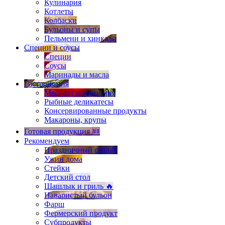
Кулинария
Котлеты
Колбаски
Бульоны и супы
Пельмени и хинкали
Специи и соусы
Специи
Соусы
Маринады и масла
Гастрономия
Мясная гастрономия
Рыбные деликатесы
Консервированные продукты
Макароны, крупы
Готовая продукция 🆕
Рекомендуем
Праздничный стол🎉
Ужин дома
Стейки
Детский стол
Шашлык и гриль 🔥
Наваристый бульон
Фарш
Фермерский продукт
Субпродукты