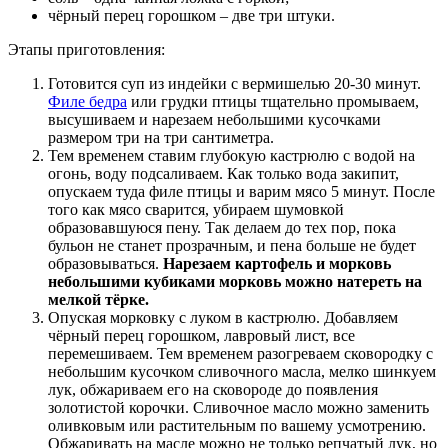
чёрный перец горошком – две три штуки.
Этапы приготовления:
Готовится суп из индейки с вермишелью 20-30 минут.
Филе бедра
или грудки птицы тщательно промываем,
высушиваем и нарезаем небольшими кусочками
размером три на три сантиметра.
Тем временем ставим глубокую кастрюлю с водой на
огонь, воду подсаливаем. Как только вода закипит,
опускаем туда филе птицы и варим мясо 5 минут. После
того как мясо сварится, убираем шумовкой
образовавшуюся пену. Так делаем до тех пор, пока
бульон не станет прозрачным, и пена больше не будет
образовываться.
Нарезаем картофель и морковь
небольшими кубиками морковь можно натереть на
мелкой тёрке.
Опуская морковку с луком в кастрюлю. Добавляем
чёрный перец горошком, лавровый лист, все
перемешиваем. Тем временем разогреваем сковородку с
небольшим кусочком сливочного масла, мелко шинкуем
лук, обжариваем его на сковороде до появления
золотистой корочки. Сливочное масло можно заменить
оливковым или растительным по вашему усмотрению.
Обжаривать на масле можно не только репчатый лук, но