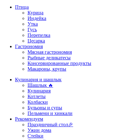
Птица
Курица
Индейка
Утка
Гусь
Перепелка
Цесарка
Гастрономия
Мясная гастрономия
Рыбные деликатесы
Консервированные продукты
Макароны, крупы
Кулинария и шашлык
Шашлык 🔥
Кулинария
Котлеты
Колбаски
Бульоны и супы
Пельмени и хинкали
Рекомендуем
Праздничный стол🎉
Ужин дома
Стейки