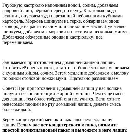
Глубокую кастрюлю наполняем водой, солим, добавляем
лавровый лист, чёрный перец по вкусу. Как только вода
вскипит, опускаем туда нарезанный небольшими кубиками
картофель. Морковь шинкуем на терке, обжариваем овощ
сковороде на растительном или сливочном масле. Лук мелко
шинкуем, добавляем к моркови и пассируем несколько минут.
Добавляем обжаренные овощи в кастрюльку, все
перемешиваем.
Занимаемся приготовлением домашней жидкой лапши.
Готовить её очень просто, для этого тёплое молоко смешиваем
с куриным яйцом, солим. Затем медленно добавляем к молоку
по одной столовой ложки муки. Тщательно размешиваем.
Совет! При приготовлении домашней лапши у вас должна
получиться консистенции жирной сметаны. Чем гуще смесь
для лапши, тем более твёрдой она получится. Если хотите
невесомой тающей во рту домашней лапши, делаете смесь
более жидкой.
Берём кондитерский мешок и выкладываем туда нашу
лапшу.
Если у вас нет кондитерского мешка, возьмите
простой полиэтиленовый пакет и выложите в него лапшу.