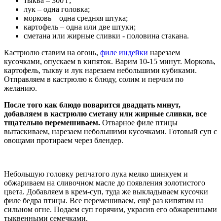
тыква – 300 г;
лук – одна головка;
морковь – одна средняя штука;
картофель – одна или две штуки;
сметана или жирные сливки - половина стакана.
Кастрюлю ставим на огонь,
филе индейки
нарезаем
кусочками, опускаем в кипяток. Варим 10-15 минут. Морковь,
картофель, тыкву и лук нарезаем небольшими кубиками.
Отправляем в кастрюлю к блюду, солим и перчим по
желанию.
После того как блюдо поварится двадцать минут,
добавляем в кастрюлю сметану или жирные сливки, все
тщательно перемешиваем.
Отварное филе птицы
вытаскиваем, нарезаем небольшими кусочками. Готовый суп с
овощами протираем через блендер.
Небольшую головку репчатого лука мелко шинкуем и
обжариваем на сливочном масле до появления золотистого
цвета. Добавляем в крем-суп, туда же выкладываем кусочки
филе бедра птицы. Все перемешиваем, ещё раз кипятим на
сильном огне. Подаем суп горячим, украсив его обжаренными
тыквенными семечками.