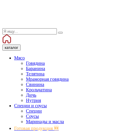
каталог
Мясо
Говядина
Баранина
Телятина
Мраморная говядина
Свинина
Крольчатина
Дичь
Нутрия
Специи и соусы
Специи
Соусы
Маринады и масла
Готовая продукция 🆕