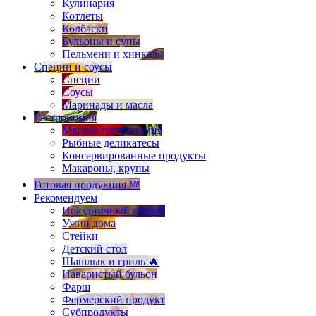
Кулинария
Котлеты
Колбаски
Бульоны и супы
Пельмени и хинкали
Специи и соусы
Специи
Соусы
Маринады и масла
Гастрономия
Мясная гастрономия
Рыбные деликатесы
Консервированные продукты
Макароны, крупы
Готовая продукция 🆕
Рекомендуем
Праздничный стол🎉
Ужин дома
Стейки
Детский стол
Шашлык и гриль 🔥
Наваристый бульон
Фарш
Фермерский продукт
Субпродукты