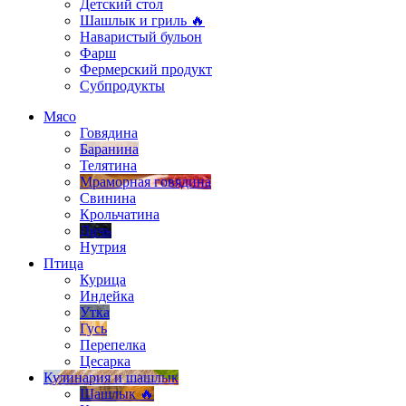
Детский стол
Шашлык и гриль 🔥
Наваристый бульон
Фарш
Фермерский продукт
Субпродукты
Мясо
Говядина
Баранина
Телятина
Мраморная говядина
Свинина
Крольчатина
Дичь
Нутрия
Птица
Курица
Индейка
Утка
Гусь
Перепелка
Цесарка
Кулинария и шашлык
Шашлык 🔥