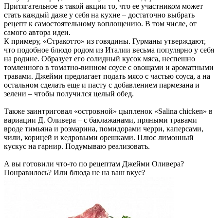
Притягательное в такой акции то, что ее участником может
стать каждый даже у себя на кухне – достаточно выбрать
рецепт к самостоятельному воплощению. В том числе, от
самого автора идеи.
К примеру, «Стракотто» из говядины. Гурманы утверждают,
что подобное блюдо родом из Италии весьма популярно у себя
на родине. Образует его солидный кусок мяса, неспешно
томленного в томатно-винном соусе с овощами и ароматными
травами. Джейми предлагает подать мясо с частью соуса, а на
остальном сделать еще и пасту с добавлением пармезана и
зелени – чтобы получился целый обед.
Также заинтриговал «островной» цыпленок «Salina chicken» в
вариации Д. Оливера – с баклажанами, пряными травами
вроде тимьяна и розмарина, помидорами черри, каперсами,
чили, корицей и кедровыми орешками. Плюс лимонный
кускус на гарнир. Подумываю реализовать.
А вы готовили что-то по рецептам Джейми Оливера?
Понравилось? Или блюда не на ваш вкус?