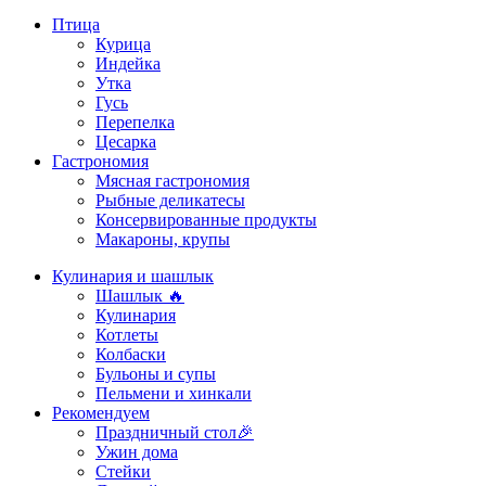
Птица
Курица
Индейка
Утка
Гусь
Перепелка
Цесарка
Гастрономия
Мясная гастрономия
Рыбные деликатесы
Консервированные продукты
Макароны, крупы
Кулинария и шашлык
Шашлык 🔥
Кулинария
Котлеты
Колбаски
Бульоны и супы
Пельмени и хинкали
Рекомендуем
Праздничный стол🎉
Ужин дома
Стейки