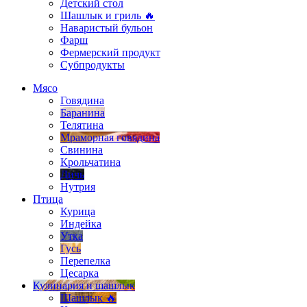
Детский стол
Шашлык и гриль 🔥
Наваристый бульон
Фарш
Фермерский продукт
Субпродукты
Мясо
Говядина
Баранина
Телятина
Мраморная говядина
Свинина
Крольчатина
Дичь
Нутрия
Птица
Курица
Индейка
Утка
Гусь
Перепелка
Цесарка
Кулинария и шашлык
Шашлык 🔥