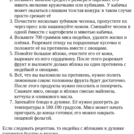
мякоть мелкими кружочками или кубиками. У кабачка
может оказаться слишком толстая кожура: в таком случае
просто срежьте её
Почистите несколько зубчиков чеснока, пропустите их
через пресс или нашинкуйте ножом. Смешайте чеснок в
одной ёмкости с картофелем и мякотью кабачка.
Возьмите 700 граммов мяса индейки, удалите жилки и
плёнки. Разрежьте птицу на порционные кусочки и
положите её на противень вместе с овощами.
Помойте большое яблоко, очистите его от кожи,
вырежьте из него сердцевину. После этого разрежьте
фрукт и выложите дольки яблока на один противень с
индейкой и овощами.
Всё, что вы выложили на противень, нужно полить
лимонным соком: половины фрукта будет достаточно.
После этого продукты нужно посолить и поперчить.
Смажьте мясо, овощи и яблоки смесью майонеза,
кетчупа и оливкового масла.
Запекайте блюдо в духовке. Её нужно разогреть до
температуры в 180-190 градусов. Мясо может начать
пригорать до конца готовки; его можно накрыть
пищевой фольгой.
Если следовать рецептам, то индейка с яблоками в духовке
готовится быстро и вкусно.