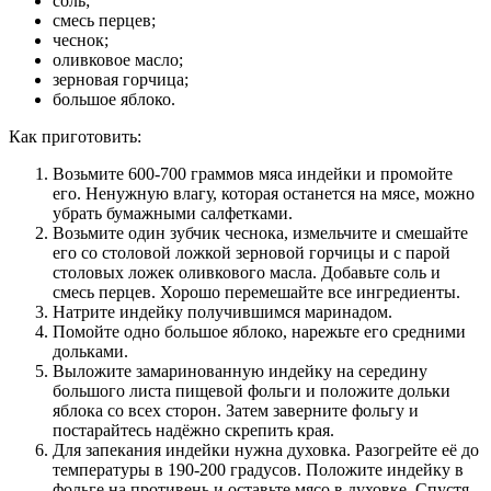
соль;
смесь перцев;
чеснок;
оливковое масло;
зерновая горчица;
большое яблоко.
Как приготовить:
Возьмите 600-700 граммов мяса индейки и промойте
его. Ненужную влагу, которая останется на мясе, можно
убрать бумажными салфетками.
Возьмите один зубчик чеснока, измельчите и смешайте
его со столовой ложкой зерновой горчицы и с парой
столовых ложек оливкового масла. Добавьте соль и
смесь перцев. Хорошо перемешайте все ингредиенты.
Натрите индейку получившимся маринадом.
Помойте одно большое яблоко, нарежьте его средними
дольками.
Выложите замаринованную индейку на середину
большого листа пищевой фольги и положите дольки
яблока со всех сторон. Затем заверните фольгу и
постарайтесь надёжно скрепить края.
Для запекания индейки нужна духовка. Разогрейте её до
температуры в 190-200 градусов. Положите индейку в
фольге на противень и оставьте мясо в духовке. Спустя