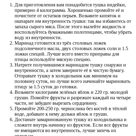
Для приготовления вам понадобится тушка индейки,
примерно 4 килограмма. Хорошенько промойте её и
почистите от остатков перьев. Возьмите кипяток и
ошпарьте им внутренность тушки: так вы избавитесь от
запаха сырого мяса. После этого вылейте жидкость и
воспользуйтесь бумажными полотенцами, чтобы убрать
воду из внутренности.
Маринад готовится из трёх столовых ложек
подсолнечного масла, двух столовых ложек соли и 1.5
ложки специй. Лучше всего вместо приправы для
птицы используйте мясную специю.
Натрите получившимся маринадом тушку снаружи и
внутренности, а затем заверните её в чистую бумагу.
Отправьте тушку в холодильник как минимум на
половину суток, но лучше всего начинайте мариновать
птицу за 1.5 суток до готовки.
Возьмите килограмм зелёных яблок и 220 гр. молодой
груши. Помойте фрукты и разрежьте каждый на четыре
части, не забудьте вырезать сердцевину.
Промойте 200-250 гр. чернослива без костей в тёплой
воде, добавьте к нему дольки яблок и груши.
Достаньте замаринованную тушку из холодильника и
сложите внутрь начинку из фруктов. Если все фрукты
не вмещаются во внутренность, лучше запечь их
отдельно.