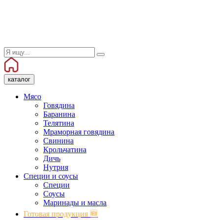
каталог
Мясо
Говядина
Баранина
Телятина
Мраморная говядина
Свинина
Крольчатина
Дичь
Нутрия
Специи и соусы
Специи
Соусы
Маринады и масла
Готовая продукция 🆕