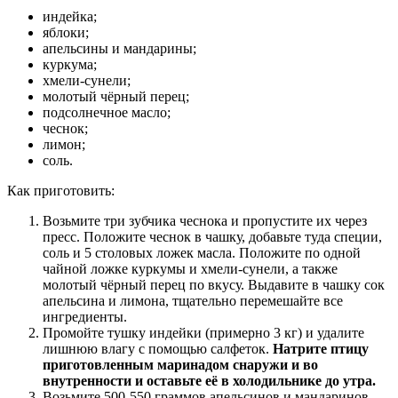
индейка;
яблоки;
апельсины и мандарины;
куркума;
хмели-сунели;
молотый чёрный перец;
подсолнечное масло;
чеснок;
лимон;
соль.
Как приготовить:
Возьмите три зубчика чеснока и пропустите их через
пресс. Положите чеснок в чашку, добавьте туда специи,
соль и 5 столовых ложек масла. Положите по одной
чайной ложке куркумы и хмели-сунели, а также
молотый чёрный перец по вкусу. Выдавите в чашку сок
апельсина и лимона, тщательно перемешайте все
ингредиенты.
Промойте тушку индейки (примерно 3 кг) и удалите
лишнюю влагу с помощью салфеток.
Натрите птицу
приготовленным маринадом снаружи и во
внутренности и оставьте её в холодильнике до утра.
Возьмите 500-550 граммов апельсинов и мандаринов,