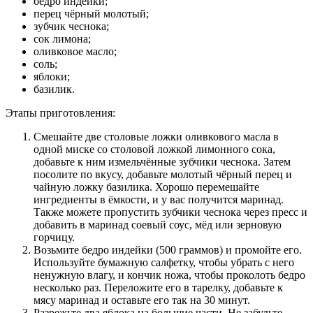
бедро индейки;
перец чёрный молотый;
зубчик чеснока;
сок лимона;
оливковое масло;
соль;
яблоки;
базилик.
Этапы приготовления:
Смешайте две столовые ложки оливкового масла в
одной миске со столовой ложкой лимонного сока,
добавьте к ним измельчённые зубчики чеснока. Затем
посолите по вкусу, добавьте молотый чёрный перец и
чайную ложку базилика. Хорошо перемешайте
ингредиенты в ёмкости, и у вас получится маринад.
Также можете пропустить зубчики чеснока через пресс и
добавить в маринад соевый соус, мёд или зерновую
горчицу.
Возьмите бедро индейки (500 граммов) и промойте его.
Используйте бумажную салфетку, чтобы убрать с него
ненужную влагу, и кончик ножа, чтобы проколоть бедро
несколько раз. Переложите его в тарелку, добавьте к
мясу маринад и оставьте его так на 30 минут.
Разрежьте два яблока на большие части. Не забудьте